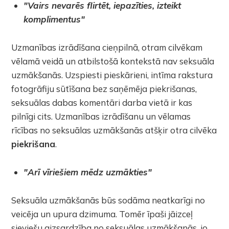
"Vairs nevarēs flirtēt, iepazīties, izteikt
komplimentus"
Uzmanības izrādīšana cieņpilnā, otram cilvēkam
vēlamā veidā un atbilstošā kontekstā nav seksuāla
uzmākšanās. Uzspiesti pieskārieni, intīma rakstura
fotogrāfiju sūtīšana bez saņēmēja piekrišanas,
seksuālas dabas komentāri darba vietā ir kas
pilnīgi cits. Uzmanības izrādīšanu un vēlamas
rīcības no seksuālas uzmākšanās atšķir otra cilvēka
piekrišana
.
"Arī vīriešiem mēdz uzmākties"
Seksuāla uzmākšanās būs sodāma neatkarīgi no
veicēja un upura dzimuma. Tomēr īpaši jāizceļ
sieviešu aizsardzība no seksuālas uzmākšanās, jo