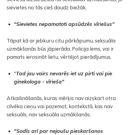
sievietes no tās cieš daudz biežāk.
"Sievietes nepamatoti apsūdzēs vīriešus"
Tāpat kā ar jebkuru citu pārkāpumu, seksuāla
uzmākšanās būs jāpierāda. Policija lems, vai ir
pamats ierosināt lietu, vērtējot pierādījumus.
"
Tad jau vairs nevarēs iet uz pirti vai pie
ginekologa - vīrieša"
Atkailināšanās, kuras mērķis nav aizskart otra
cilvēka cieņu vai pazemot, kontekstā, kas nav
seksuāls, nav seksuāla uzmākšanās.
"Sodīs arī par nejaušu pieskaršanos