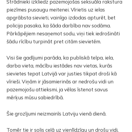
Strādnieki izkliedz pazemojošas seksuāla rakstura
piezīmes pusaugu meitenei. Vīrietis uz ielas
apgrābsta sievieti, vainīgo izdodas apturēt, bet
policija pasaka, ka šāda darbība nav sodāma.
Pārkāpējiem nesaņemot sodu, viņi tiek iedrošināti
šādu rīcību turpināt pret citām sievietēm.
Visi šie gadījumi parāda, ka publiskā telpa, iela,
darba vieta, mācību iestādes nav vietas, kurās
sievietes tepat Latvijā var justies tikpat droši kā
vīrieši. Viņām ir jāsamierinās ar nedrošu vidi un
pazemojošu attieksmi, ja vēlas īstenot savus
mērķus mūsu sabiedrībā.
Šie grozījumi neizmainīs Latviju vienā dienā.
Tomēr tie ir solis ceļā uz vienlīdzīgu un drošu vidi,