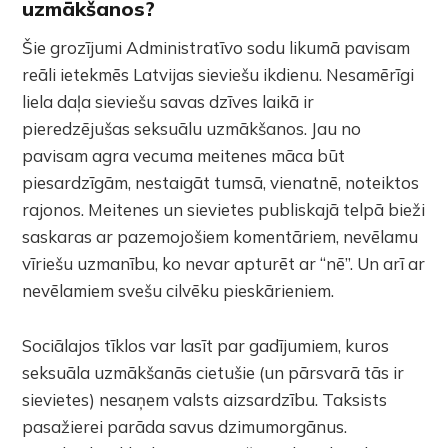
uzmākšanos?
Šie grozījumi Administratīvo sodu likumā pavisam
reāli ietekmēs Latvijas sieviešu ikdienu. Nesamērīgi
liela daļa sieviešu savas dzīves laikā ir
pieredzējušas seksuālu uzmākšanos. Jau no
pavisam agra vecuma meitenes māca būt
piesardzīgām, nestaigāt tumsā, vienatnē, noteiktos
rajonos. Meitenes un sievietes publiskajā telpā bieži
saskaras ar pazemojošiem komentāriem, nevēlamu
vīriešu uzmanību, ko nevar apturēt ar “nē”. Un arī ar
nevēlamiem svešu cilvēku pieskārieniem.
Sociālajos tīklos var lasīt par gadījumiem, kuros
seksuāla uzmākšanās cietušie (un pārsvarā tās ir
sievietes) nesaņem valsts aizsardzību. Taksists
pasažierei parāda savus dzimumorgānus.