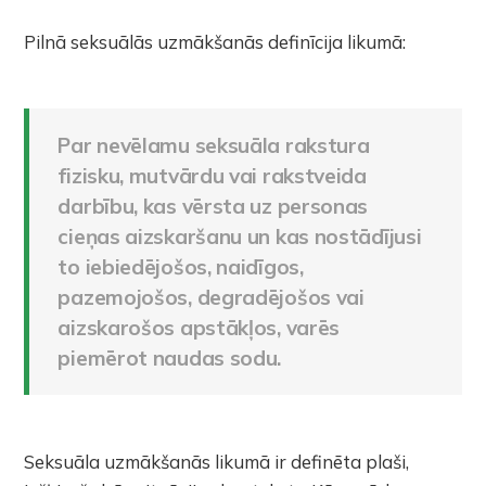
Pilnā seksuālās uzmākšanās definīcija likumā:
Par nevēlamu seksuāla rakstura
fizisku, mutvārdu vai rakstveida
darbību, kas vērsta uz personas
cieņas aizskaršanu un kas nostādījusi
to iebiedējošos, naidīgos,
pazemojošos, degradējošos vai
aizskarošos apstākļos, varēs
piemērot naudas sodu.
Seksuāla uzmākšanās likumā ir definēta plaši,