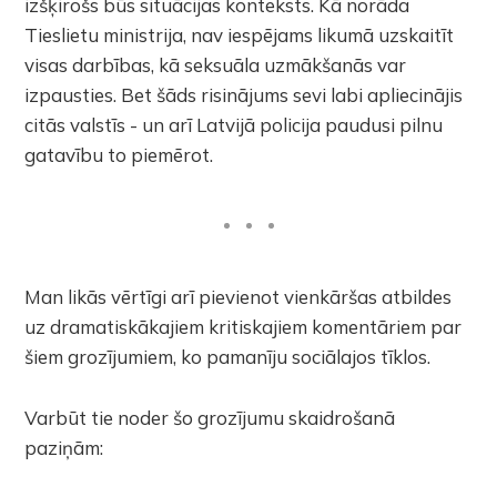
izšķirošs būs situācijas konteksts. Kā norāda
Tieslietu ministrija, nav iespējams likumā uzskaitīt
visas darbības, kā seksuāla uzmākšanās var
izpausties. Bet šāds risinājums sevi labi apliecinājis
citās valstīs - un arī Latvijā policija paudusi pilnu
gatavību to piemērot.
Man likās vērtīgi arī pievienot vienkāršas atbildes
uz dramatiskākajiem kritiskajiem komentāriem par
šiem grozījumiem, ko pamanīju sociālajos tīklos.
Varbūt tie noder šo grozījumu skaidrošanā
paziņām: