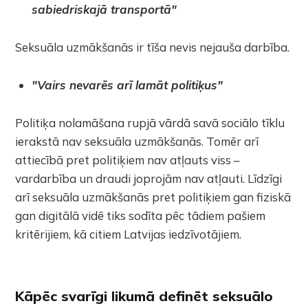
sabiedriskajā transportā"
Seksuāla uzmākšanās ir tīša nevis nejauša darbība.
"Vairs nevarēs arī lamāt politiķus"
Politiķa nolamāšana rupjā vārdā savā sociālo tīklu
ierakstā nav seksuāla uzmākšanās. Tomēr arī
attiecībā pret politiķiem nav atļauts viss –
vardarbība un draudi joprojām nav atļauti. Līdzīgi
arī seksuāla uzmākšanās pret politiķiem gan fiziskā
gan digitālā vidē tiks sodīta pēc tādiem pašiem
kritērijiem, kā citiem Latvijas iedzīvotājiem.
Kāpēc svarīgi likumā definēt seksuālo