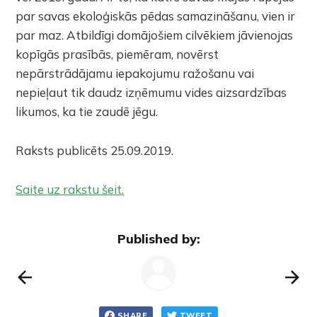
par savas ekoloģiskās pēdas samazināšanu, vien ir
par maz. Atbildīgi domājošiem cilvēkiem jāvienojas
kopīgās prasībās, piemēram, novērst
nepārstrādājamu iepakojumu ražošanu vai
nepieļaut tik daudz izņēmumu vides aizsardzības
likumos, ka tie zaudē jēgu.
Raksts publicēts 25.09.2019.
Saite uz rakstu šeit.
Published by:
SHARE
TWEET