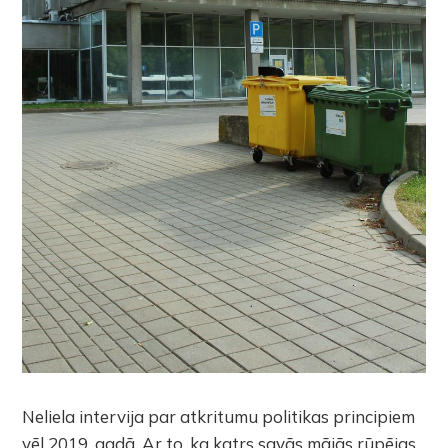
Neliela intervija par atkritumu politikas principiem
vēl 2019. gadā. Ar to, ka katrs savās mājās rūpējas